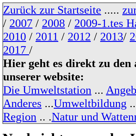
Zurück zur Startseite
.....
zu
/
2007
/
2008
/
2009-1.tes H
2010
/
2011
/
2012
/
2013
/
2
2017
/
Hier geht es direkt zu den
unserer website:
Die Umweltstation
...
Angeb
Anderes
...
Umweltbildung
..
Region
.. .
Natur und Watte