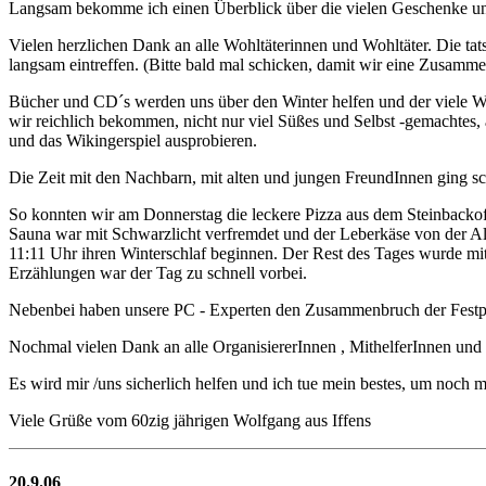
Langsam bekomme ich einen Überblick über die vielen Geschenke u
Vielen herzlichen Dank an alle Wohltäterinnen und Wohltäter. Die tat
langsam eintreffen. (Bitte bald mal schicken, damit wir eine Zusamm
Bücher und CD´s werden uns über den Winter helfen und der viele W
wir reichlich bekommen, nicht nur viel Süßes und Selbst -gemachtes
und das Wikingerspiel ausprobieren.
Die Zeit mit den Nachbarn, mit alten und jungen FreundInnen ging sc
So konnten wir am Donnerstag die leckere Pizza aus dem Steinbackofe
Sauna war mit Schwarzlicht verfremdet und der Leberkäse von der A
11:11 Uhr ihren Winterschlaf beginnen. Der Rest des Tages wurde mit
Erzählungen war der Tag zu schnell vorbei.
Nebenbei haben unsere PC - Experten den Zusammenbruch der Festplatt
Nochmal vielen Dank an alle OrganisiererInnen , MithelferInnen und a
Es wird mir /uns sicherlich helfen und ich tue mein bestes, um noch 
Viele Grüße vom 60zig jährigen Wolfgang aus Iffens
20.9.06