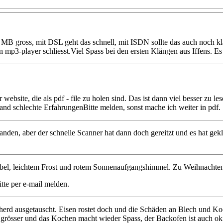
5 MB gross, mit DSL geht das schnell, mit ISDN sollte das auch noch kl
 mp3-player schliesst.Viel Spass bei den ersten Klängen aus Iffens. Es
website, die als pdf - file zu holen sind. Das ist dann viel besser zu le
and schlechte ErfahrungenBitte melden, sonst mache ich weiter in pdf.
anden, aber der schnelle Scanner hat dann doch gereitzt und es hat gekl
el, leichtem Frost und rotem Sonnenaufgangshimmel. Zu Weihnachten is
itte per e-mail melden.
erd ausgetauscht. Eisen rostet doch und die Schäden an Blech und Ko
grösser und das Kochen macht wieder Spass, der Backofen ist auch ok 