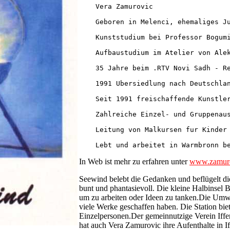
    Vera Zamurovic

    Geboren in Melenci, ehemaliges Ju
    Kunststudium bei Professor Bogumi
    Aufbaustudium im Atelier von Alek
    35 Jahre beim .RTV Novi Sadh - Re
    1991 Ubersiedlung nach Deutschlan
    Seit 1991 freischaffende Kunstler
    Zahlreiche Einzel- und Gruppenaus
    Leitung von Malkursen fur Kinder 
In Web ist mehr zu erfahren unter
www.zamuro
Seewind belebt die Gedanken und beflügelt d
bunt und phantasievoll. Die kleine Halbinsel
um zu arbeiten oder Ideen zu tanken.Die Umwel
viele Werke geschaffen haben. Die Station biet
Einzelpersonen.Der gemeinnutzige Verein Iffen
hat auch Vera Zamurovic ihre Aufenthalte in I