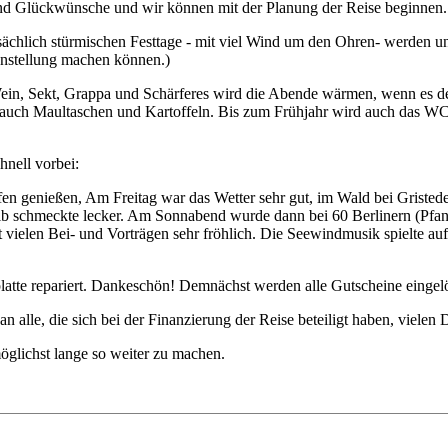
nd Glückwünsche und wir können mit der Planung der Reise beginnen.
sächlich stürmischen Festtage - mit viel Wind um den Ohren- werden uns 
enstellung machen können.)
ein, Sekt, Grappa und Schärferes wird die Abende wärmen, wenn es de
, auch Maultaschen und Kartoffeln. Bis zum Frühjahr wird auch das WC
hnell vorbei:
n genießen, Am Freitag war das Wetter sehr gut, im Wald bei Gristede
lb schmeckte lecker. Am Sonnabend wurde dann bei 60 Berlinern (Pfan
 vielen Bei- und Vorträgen sehr fröhlich. Die Seewindmusik spielte a
e repariert. Dankeschön! Demnächst werden alle Gutscheine eingelöst,
n alle, die sich bei der Finanzierung der Reise beteiligt haben, viele
möglichst lange so weiter zu machen.